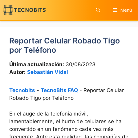
Saltar
Menú
al
contenido
Reportar Celular Robado Tigo
por Teléfono
Última actualización:
30/08/2023
Autor:
Sebastián Vidal
Tecnobits
-
TecnoBits FAQ
-
Reportar Celular
Robado Tigo por Teléfono
En el⁤ auge de la telefonía‍ móvil,
lamentablemente, el hurto de celulares ‍se ha
convertido en un ​fenómeno⁤ cada vez más
frecuente. Ante esta realidad, ⁢las compañías de