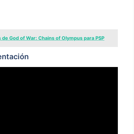
 de God of War: Chains of Olympus para PSP
entación