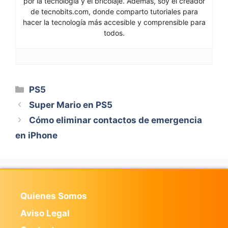
por la tecnología y el bricolaje. Además, soy el creador
de tecnobits.com, donde comparto tutoriales para
hacer la tecnología más accesible y comprensible para
todos.
Categorías
PS5
Super Mario en PS5
Cómo eliminar contactos de emergencia
en iPhone
Quienes Somos
Aviso Legal