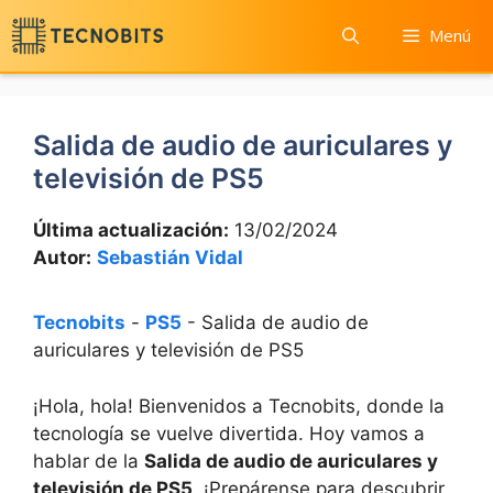
Saltar
Menú
al
contenido
Salida de audio de auriculares y
televisión de PS5
Última actualización:
13/02/2024
Autor:
Sebastián Vidal
Tecnobits
-
PS5
-
Salida de audio de
auriculares y televisión de PS5
¡Hola,​ hola! Bienvenidos a Tecnobits, donde la
tecnología se vuelve divertida. Hoy vamos a
hablar de la
Salida de‌ audio de auriculares y‌
televisión de PS5
. ¡Prepárense para descubrir