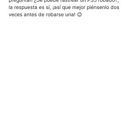
preguntan ¿Se puede ⁤rastrear un PS5 robado?,
la ​respuesta‌ es⁢ sí,‌ ¡así que mejor piénsenlo dos
veces antes ‌de robarse una! 😉