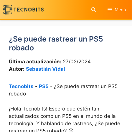
Saltar
Menú
al
contenido
¿Se puede rastrear un PS5
robado
Última actualización:
27/02/2024
Autor:
Sebastián Vidal
Tecnobits
-
PS5
-
¿Se puede rastrear un PS5
robado
¡Hola Tecnobits! ⁤Espero⁣ que estén tan
⁣actualizados como ‍un⁣ PS5 en el mundo ⁢de la⁣
tecnología. Y‌ hablando de rastreos,‌ ¿Se ⁢puede
rastrear⁤ un​ PS5‍ robado? 😉