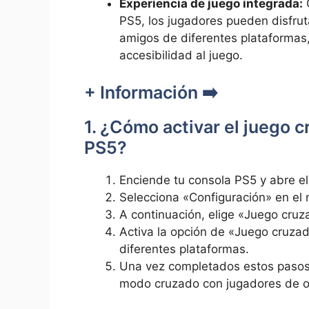
Experiencia de juego integrada:
C
PS5, los jugadores pueden disfrut
amigos de diferentes plataformas,
accesibilidad al juego.
+ Información ➡️
1. ¿Cómo activar el juego 
PS5?
Enciende tu consola PS5 y abre el
Selecciona «Configuración» en el 
A continuación, elige «Juego cruz
Activa la opción de «Juego cruzad
diferentes plataformas.
Una vez completados estos pasos, 
modo cruzado con jugadores de o