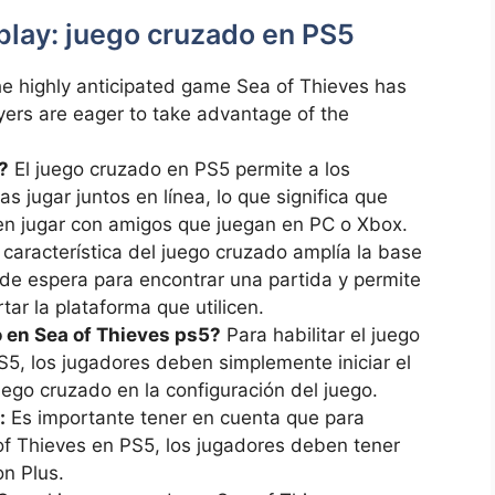
play: juego cruzado en PS5
e highly anticipated game Sea of Thieves has
ayers are eager to take advantage of the
?
El juego cruzado en PS5 permite a los
s jugar juntos en línea, lo que significa que
n jugar con amigos que juegan en PC o Xbox.
característica del juego cruzado amplía la base
de espera para encontrar una partida y permite
tar la plataforma que utilicen.
o en Sea of Thieves ps5?
Para habilitar el juego
5, los jugadores deben simplemente iniciar el
uego cruzado en la configuración del juego.
:
Es importante tener en cuenta que para
 of Thieves en PS5, los jugadores deben tener
on Plus.