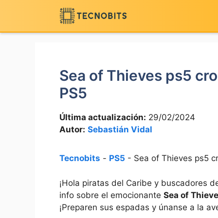
Saltar
al
contenido
Sea of Thieves ps5 cr
PS5
Última actualización:
29/02/2024
Autor:
Sebastián Vidal
Tecnobits
-
PS5
-
Sea of Thieves ps5 c
¡Hola piratas del Caribe y buscadores de
info sobre el emocionante
Sea of Thiev
¡Preparen sus espadas y únanse a la aven