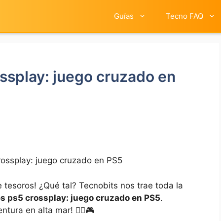
Guías
Tecno FAQ
ossplay: juego cruzado en
rossplay: juego cruzado en PS5
 tesoros! ¿Qué tal? Tecnobits nos trae toda la
es ps5 crossplay: juego cruzado en PS5
.
tura en alta mar! 🏴‍☠️🎮