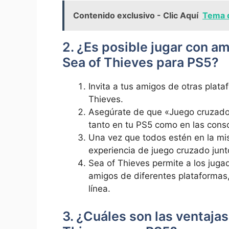
Contenido exclusivo - Clic Aquí
Tema 
2. ¿Es posible jugar con a
Sea of Thieves para PS5?
Invita a tus amigos de otras plata
Thieves.
Asegúrate de que «Juego cruzado» 
tanto en tu PS5 como en las cons
Una vez que todos estén en la mis
experiencia de juego cruzado junt
Sea of Thieves permite a los juga
amigos de diferentes plataformas,
línea.
3. ¿Cuáles son las ventajas