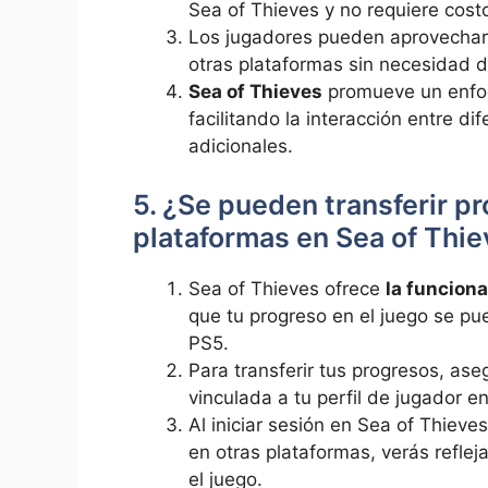
Sea of Thieves y no requiere cost
Los jugadores pueden aprovechar 
otras plataformas sin necesidad de
Sea of Thieves
promueve un enfoq
facilitando la interacción entre di
adicionales.
5. ¿Se pueden transferir p
plataformas en Sea of Thi
Sea of Thieves ofrece
la funcion
que tu progreso en el juego se pu
PS5.
Para transferir tus progresos, as
vinculada a tu perfil de jugador en
Al iniciar sesión en Sea of Thiev
en otras plataformas, verás reflej
el juego.