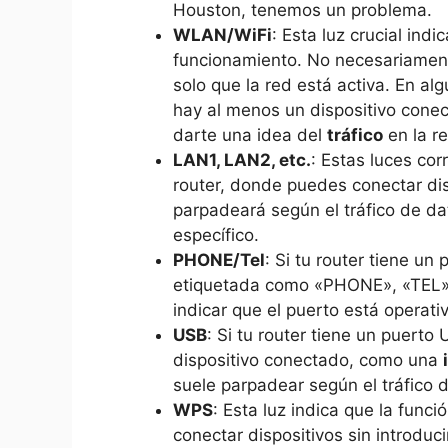
Houston, tenemos un problema.
WLAN/WiFi
: Esta luz crucial ind
funcionamiento. No necesariament
solo que la red está activa. En al
hay al menos un dispositivo cone
darte una idea del
tráfico
en la re
LAN1, LAN2, etc.
: Estas luces cor
router, donde puedes conectar dis
parpadeará según el tráfico de da
específico.
PHONE/Tel
: Si tu router tiene un
etiquetada como «PHONE», «TEL» 
indicar que el puerto está operat
USB
: Si tu router tiene un puert
dispositivo conectado, como una
suele parpadear según el tráfico 
WPS
: Esta luz indica que la func
conectar dispositivos sin introduci