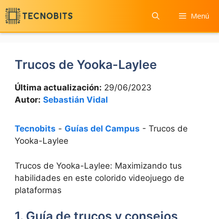
Saltar
Menú
al
contenido
Trucos de Yooka-Laylee
Última actualización:
29/06/2023
Autor:
Sebastián Vidal
Tecnobits
-
Guías del Campus
-
Trucos de
Yooka-Laylee
Trucos de Yooka-Laylee: Maximizando tus
habilidades en este colorido videojuego de
plataformas
1. Guía de trucos y consejos