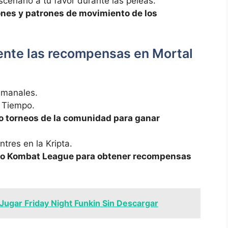
escenario a tu favor durante las peleas.
nes y patrones de movimiento de los
ente las recompensas en Mortal
emanales.
l Tiempo.
 o torneos de la comunidad para ganar
tres en la Kripta.
do Kombat League para obtener recompensas
ugar Friday Night Funkin Sin Descargar