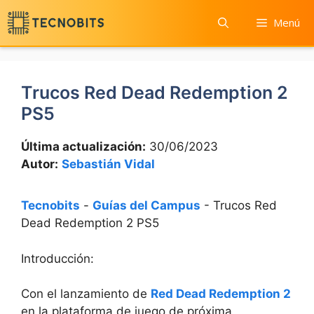
Saltar
Menú
al
contenido
Trucos Red Dead Redemption 2
PS5
Última actualización:
30/06/2023
Autor:
Sebastián Vidal
Tecnobits
-
Guías del Campus
-
Trucos Red
Dead Redemption 2 PS5
Introducción:
Con el lanzamiento de
Red Dead Redemption 2
en la plataforma de juego de próxima