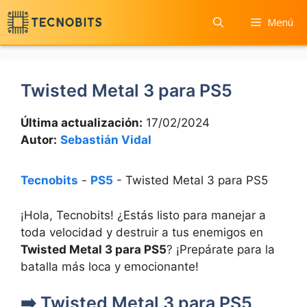
Saltar
Menú
al
contenido
Twisted Metal 3 para PS5
Última actualización:
17/02/2024
Autor:
Sebastián Vidal
Tecnobits
-
PS5
-
Twisted Metal 3 para PS5
¡Hola, Tecnobits! ¿Estás listo para manejar a
toda velocidad y destruir a tus enemigos en
Twisted Metal 3 para PS5
? ¡Prepárate para la
batalla más loca y emocionante!
➡️ Twisted Metal 3 para PS5