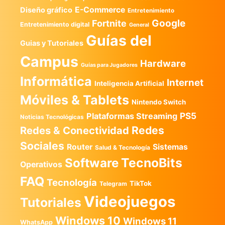
E-Commerce
Diseño gráfico
Entretenimiento
Google
Fortnite
Entretenimiento digital
General
Guías del
Guias y Tutoriales
Campus
Hardware
Guías para Jugadores
Informática
Internet
Inteligencia Artificial
Móviles & Tablets
Nintendo Switch
PS5
Plataformas Streaming
Noticias Tecnológicas
Redes
Redes & Conectividad
Sociales
Router
Sistemas
Salud & Tecnología
TecnoBits
Software
Operativos
FAQ
Tecnología
TikTok
Telegram
Videojuegos
Tutoriales
Windows 10
Windows 11
WhatsApp