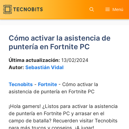
Saltar
Menú
al
contenido
Cómo activar la asistencia de
puntería en Fortnite PC
Última actualización:
13/02/2024
Autor:
Sebastián Vidal
Tecnobits
-
Fortnite
-
Cómo activar la
asistencia de puntería en Fortnite PC
¡Hola gamers! ¿Listos para activar la asistencia
de puntería en Fortnite PC y arrasar en el
campo de batalla? Recuerden visitar Tecnobits
para más trucos y consejos. ¡A jugar!