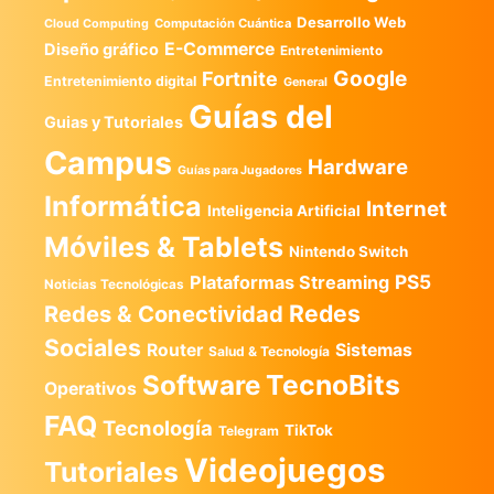
Desarrollo Web
Computación Cuántica
Cloud Computing
E-Commerce
Diseño gráfico
Entretenimiento
Google
Fortnite
Entretenimiento digital
General
Guías del
Guias y Tutoriales
Campus
Hardware
Guías para Jugadores
Informática
Internet
Inteligencia Artificial
Móviles & Tablets
Nintendo Switch
PS5
Plataformas Streaming
Noticias Tecnológicas
Redes
Redes & Conectividad
Sociales
Router
Sistemas
Salud & Tecnología
TecnoBits
Software
Operativos
FAQ
Tecnología
TikTok
Telegram
Videojuegos
Tutoriales