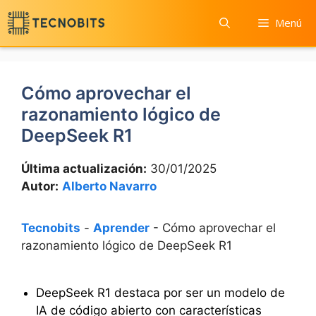
Saltar
Menú
al
contenido
Cómo aprovechar el
razonamiento lógico de
DeepSeek R1
Última actualización:
30/01/2025
Autor:
Alberto Navarro
Tecnobits
-
Aprender
-
Cómo aprovechar el
razonamiento lógico de DeepSeek R1
DeepSeek R1 destaca por ser un modelo de
IA de código abierto con características