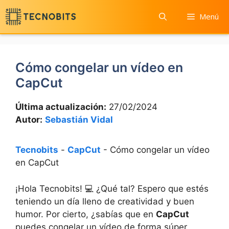
Saltar
Menú
al
contenido
Cómo congelar un vídeo en
CapCut
Última actualización:
27/02/2024
Autor:
Sebastián Vidal
Tecnobits
-
CapCut
-
Cómo congelar un vídeo
en CapCut
¡Hola Tecnobits! 💻 ¿Qué tal? Espero que estés
teniendo un día lleno de creatividad y buen
humor. Por cierto, ¿sabías que en
CapCut
puedes congelar un vídeo de forma súper