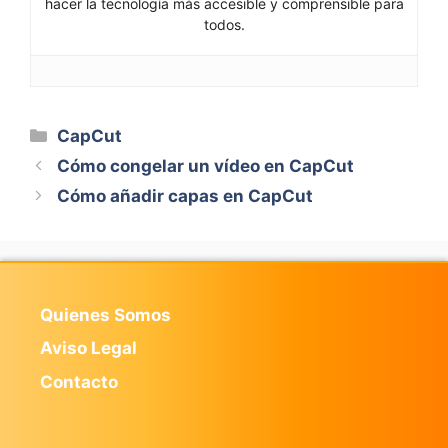
hacer la tecnología más accesible y comprensible para
todos.
Categorías
CapCut
Cómo congelar un vídeo en CapCut
Cómo añadir capas en CapCut
Quienes Somos
Aviso Legal
Contacto