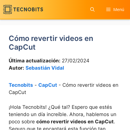
Saltar
Menú
al
contenido
Cómo revertir videos en
CapCut
Última actualización:
27/02/2024
Autor:
Sebastián Vidal
Tecnobits
-
CapCut
-
Cómo revertir videos en
CapCut
¡Hola Tecnobits! ¿Qué tal? Espero que estés
teniendo un día increíble. Ahora, hablemos un
poco sobre
cómo revertir videos en CapCut
.
Seguro que te encantará esta función tan