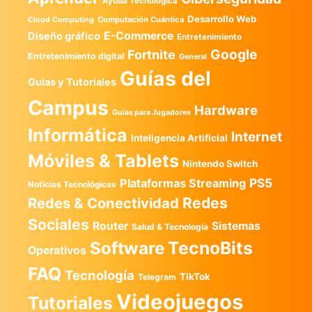
Ayuda Tecnológica
Desarrollo Web
Computación Cuántica
Cloud Computing
E-Commerce
Diseño gráfico
Entretenimiento
Google
Fortnite
Entretenimiento digital
General
Guías del
Guias y Tutoriales
Campus
Hardware
Guías para Jugadores
Informática
Internet
Inteligencia Artificial
Móviles & Tablets
Nintendo Switch
PS5
Plataformas Streaming
Noticias Tecnológicas
Redes
Redes & Conectividad
Sociales
Router
Sistemas
Salud & Tecnología
TecnoBits
Software
Operativos
FAQ
Tecnología
TikTok
Telegram
Videojuegos
Tutoriales