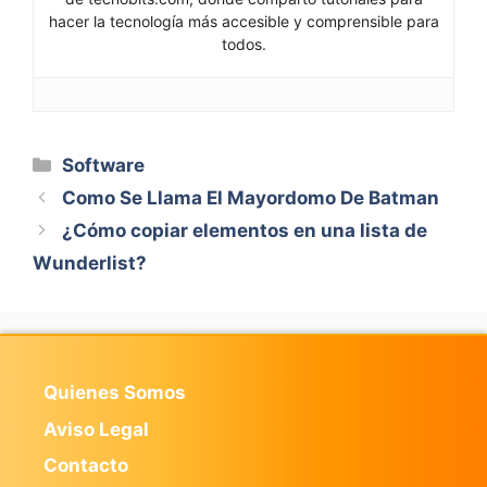
hacer la tecnología más accesible y comprensible para
todos.
Categorías
Software
Como Se Llama El Mayordomo De Batman
¿Cómo copiar elementos en una lista de
Wunderlist?
Quienes Somos
Aviso Legal
Contacto