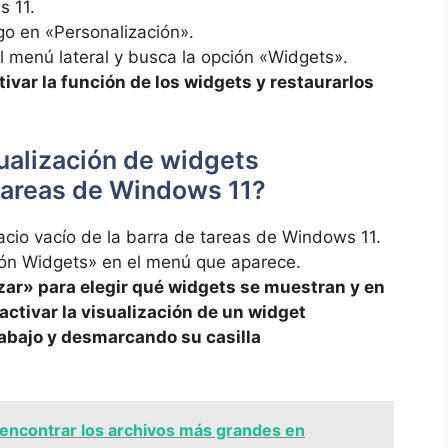
s 11.
uego en «Personalización».
el menú lateral y busca la opción «Widgets».
tivar la función de los ​widgets‌ y restaurarlos
sualización de widgets
 tareas ‍de ⁣Windows 11?
acio vacío ⁣de la barra de tareas de Windows ⁣11.
tón ⁢Widgets» en el menú que ‍aparece.
izar» para elegir qué widgets se muestran y⁢ en​
tivar la visualización de un widget⁣
 abajo⁣ y desmarcando su casilla
ncontrar los archivos más grandes en