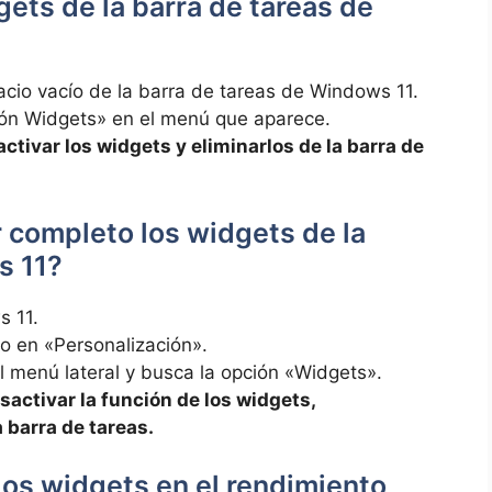
ts de la barra⁢ de tareas⁢ de
acio⁣ vacío de la barra de tareas de Windows⁤ 11.
otón Widgets» en el menú que⁣ aparece.
sactivar los widgets ⁤y eliminarlos de la ⁤barra de
completo⁤ los ​widgets de⁣ la‍
‍ 11?
‌ 11.
ego en «Personalización».
l menú lateral y busca​ la opción «Widgets».
desactivar la⁣ función de los⁢ widgets,⁢
 barra de tareas.
los widgets en el ⁣rendimiento