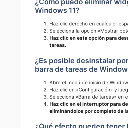
¿Cómo puedo eliminar widge
Windows 11?
⁣Haz clic derecho en cualquier⁤ esp
⁣Selecciona la opción⁤ «Mostrar b
Haz clic en ⁣esta‍ opción ​para⁤ de
tareas.
¿Es posible desinstalar por 
barra‌ de tareas⁢ de Windows
Abre el menú‍ de⁣ inicio de Windows
Haz clic​ en ⁣»Configuración» ‍y lu
Selecciona «Barra de ‌tareas» en e
Haz clic​ en⁢ el⁣ interruptor ​para ⁤
eliminándolos por completo de la
¿Qué⁤ efecto pueden tener 