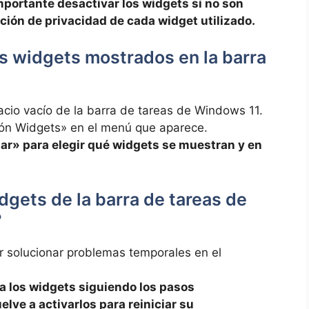
mportante⁢ desactivar los ‍widgets si ​no son ​
ación ⁣de privacidad de cada‌ widget utilizado.
s widgets ⁣mostrados en ‌la ⁤barra
pacio vacío de la ⁤barra de tareas de Windows 11.
tón‍ Widgets» en el menú ​que aparece.
izar» ‍para elegir‍ qué⁢ widgets se muestran y en
gets​ de ​la barra de ⁤tareas de
?
tar solucionar ⁢problemas temporales en⁤ el
a los widgets siguiendo los⁢ pasos
lve a activarlos para reiniciar su