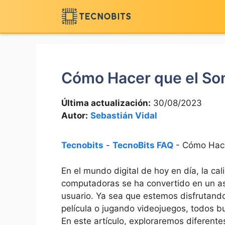
Saltar
al
contenido
Cómo Hacer que el So
Última actualización:
30/08/2023
Autor:
Sebastián Vidal
Tecnobits
-
TecnoBits FAQ
-
Cómo Hace
‌En el mundo digital de⁤ hoy en día, ‍la 
computadoras se ha convertido en un as
usuario.⁢ Ya sea que estemos ‌disfrutand
película o jugando videojuegos, todos 
En‍ este artículo, exploraremos diferent