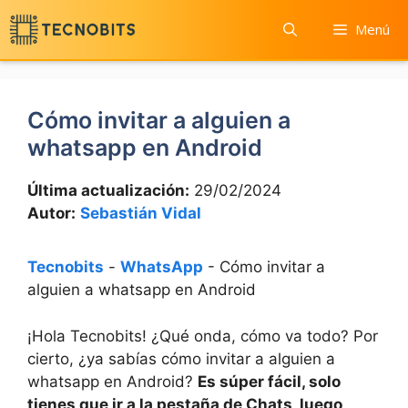
Saltar
Menú
al
contenido
Cómo invitar a alguien a
whatsapp en Android
Última actualización:
29/02/2024
Autor:
Sebastián Vidal
Tecnobits
-
WhatsApp
-
Cómo invitar a
alguien a whatsapp en Android
¡Hola Tecnobits! ¿Qué onda, cómo va todo? Por
cierto, ¿ya sabías cómo invitar a alguien a
whatsapp en Android?
Es súper fácil, solo
tienes que ir a la pestaña de Chats, luego