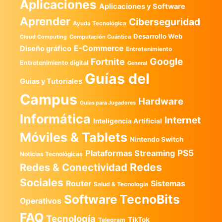
Aplicaciones
Aplicaciones y Software
Aprender
Ciberseguridad
Ayuda Tecnológica
Desarrollo Web
Computación Cuántica
Cloud Computing
E-Commerce
Diseño gráfico
Entretenimiento
Google
Fortnite
Entretenimiento digital
General
Guías del
Guias y Tutoriales
Campus
Hardware
Guías para Jugadores
Informática
Internet
Inteligencia Artificial
Móviles & Tablets
Nintendo Switch
PS5
Plataformas Streaming
Noticias Tecnológicas
Redes
Redes & Conectividad
Sociales
Router
Sistemas
Salud & Tecnología
TecnoBits
Software
Operativos
FAQ
Tecnología
TikTok
Telegram