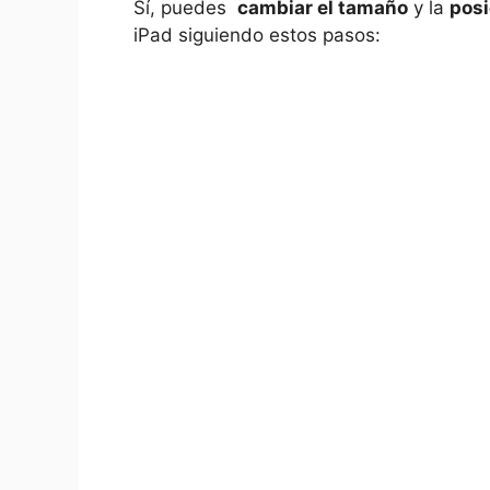
Sí,⁣ puedes ⁣
cambiar el ⁢tamaño
y la‌
posi
iPad siguiendo‌ estos pasos: