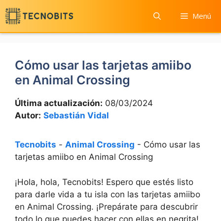
Saltar
Menú
al
contenido
Cómo usar las tarjetas amiibo
en Animal Crossing
Última actualización:
08/03/2024
Autor:
Sebastián Vidal
Tecnobits
-
Animal Crossing
-
Cómo usar las
tarjetas amiibo en Animal Crossing
¡Hola, hola, ​Tecnobits! Espero que estés listo
‍para darle vida a tu isla con las ⁢tarjetas⁢ amiibo
en Animal Crossing. ¡Prepárate para descubrir
todo lo que puedes hacer con ellas ‍en negrita!