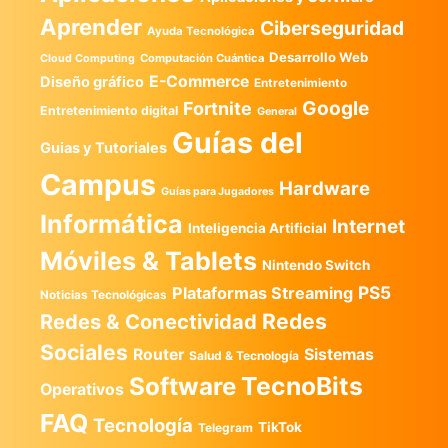
Aprender
Ciberseguridad
Ayuda Tecnológica
Desarrollo Web
Computación Cuántica
Cloud Computing
E-Commerce
Diseño gráfico
Entretenimiento
Google
Fortnite
Entretenimiento digital
General
Guías del
Guias y Tutoriales
Campus
Hardware
Guías para Jugadores
Informática
Internet
Inteligencia Artificial
Móviles & Tablets
Nintendo Switch
PS5
Plataformas Streaming
Noticias Tecnológicas
Redes
Redes & Conectividad
Sociales
Router
Sistemas
Salud & Tecnología
TecnoBits
Software
Operativos
FAQ
Tecnología
TikTok
Telegram