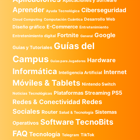
Aplicaciones y Software
Aprender
Ciberseguridad
Ayuda Tecnológica
Desarrollo Web
Computación Cuántica
Cloud Computing
E-Commerce
Diseño gráfico
Entretenimiento
Google
Fortnite
Entretenimiento digital
General
Guías del
Guias y Tutoriales
Campus
Hardware
Guías para Jugadores
Informática
Internet
Inteligencia Artificial
Móviles & Tablets
Nintendo Switch
PS5
Plataformas Streaming
Noticias Tecnológicas
Redes
Redes & Conectividad
Sociales
Router
Sistemas
Salud & Tecnología
TecnoBits
Software
Operativos
FAQ
Tecnología
TikTok
Telegram