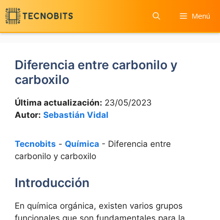
Saltar
Menú
al
contenido
Diferencia entre carbonilo y
carboxilo
Última actualización:
23/05/2023
Autor:
Sebastián Vidal
Tecnobits
-
Química
-
Diferencia entre
carbonilo y carboxilo
Introducción
En química orgánica, existen varios grupos
funcionales que son fundamentales para la