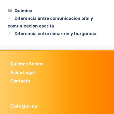
Categorías
Química
Diferencia entre comunicacion oral y
comunicacion escrita
Diferencia entre cimarron y burgundia
Quienes Somos
Aviso Legal
Contacto
Categorías