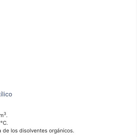
ílico
3
cm
.
 °C.
a de los disolventes orgánicos.