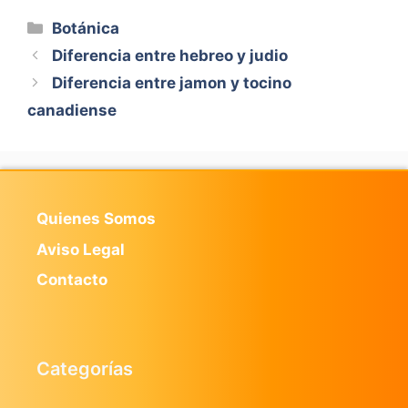
Categorías
Botánica
Diferencia entre hebreo y judio
Diferencia entre jamon y tocino
canadiense
Quienes Somos
Aviso Legal
Contacto
Categorías