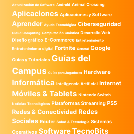
Animal Crossing
Android
Actualización de Software
Aplicaciones
Aplicaciones y Software
Aprender
Ciberseguridad
Ayuda Tecnológica
Desarrollo Web
Computación Cuántica
Cloud Computing
E-Commerce
Diseño gráfico
Entretenimiento
Google
Fortnite
Entretenimiento digital
General
Guías del
Guias y Tutoriales
Campus
Hardware
Guías para Jugadores
Informática
Internet
Inteligencia Artificial
Móviles & Tablets
Nintendo Switch
PS5
Plataformas Streaming
Noticias Tecnológicas
Redes
Redes & Conectividad
Sociales
Router
Sistemas
Salud & Tecnología
TecnoBits
Software
Operativos