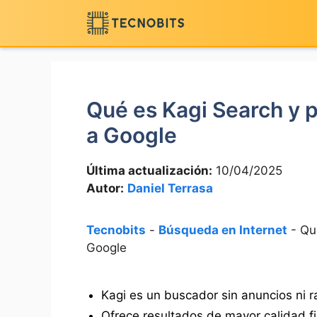
Saltar
al
contenido
Qué es Kagi Search y p
a Google
Última actualización:
10/04/2025
Autor:
Daniel Terrasa
Tecnobits
-
Búsqueda en Internet
-
Qu
Google
Kagi es un buscador sin anuncios ni ra
Ofrece resultados de mayor calidad f