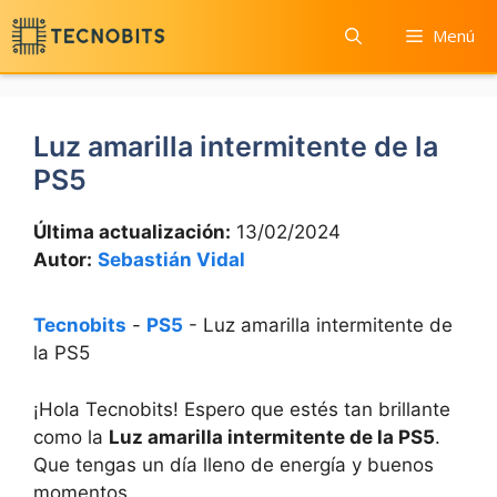
Saltar
Menú
al
contenido
Luz amarilla intermitente de la
PS5
Última actualización:
13/02/2024
Autor:
Sebastián Vidal
Tecnobits
-
PS5
-
Luz amarilla intermitente de
la PS5
¡Hola Tecnobits! Espero que​ estés tan brillante
como la
Luz amarilla intermitente ⁤de⁤ la PS5
.
Que tengas un​ día lleno de energía y ⁤buenos
⁢momentos.