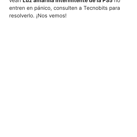
vean
Luz amarilla intermitente de la PS5
‌no
entren en ‌pánico, consulten ‌a Tecnobits para
resolverlo. ‌¡Nos vemos!