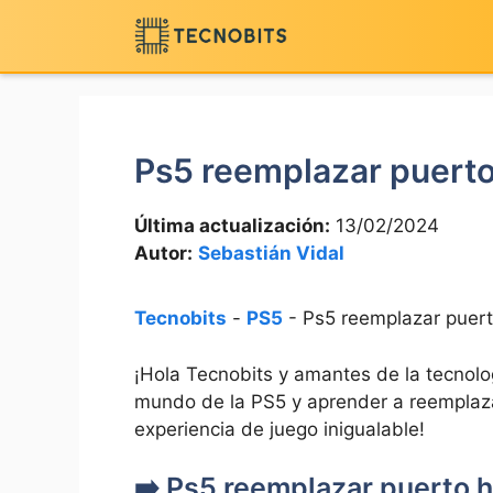
Saltar
al
contenido
Ps5 reemplazar puert
Última actualización:
13/02/2024
Autor:
Sebastián Vidal
Tecnobits
-
PS5
-
Ps5 reemplazar puer
¡Hola‌ Tecnobits y amantes de la tecnolo
mundo de la‌ PS5 ⁢y aprender a reemplaz
experiencia de juego ⁢inigualable!
➡️ Ps5 reemplazar puerto 