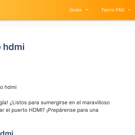
Guías
Tecno FAQ
o hdmi
to hdmi
gía! ¿Listos para sumergirse en el maravilloso
ar el puerto HDMI? ¡Prepárense ⁤para una
hdmi