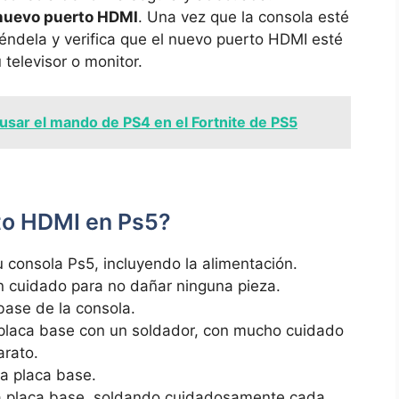
l nuevo puerto HDMI
. Una vez que ⁤la consola esté
dela y verifica que ‌el nuevo puerto HDMI esté
televisor o monitor.
sar el mando de PS4 en el Fortnite de PS5
o HDMI ⁣en Ps5?
 consola Ps5,‍ incluyendo la alimentación.
on cuidado‌ para no dañar ninguna pieza.
 base de la consola.
placa ⁣base con un soldador, ​con mucho cuidado
arato.
a placa base.
la placa base, soldando ⁣cuidadosamente cada