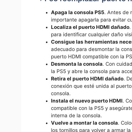
Apaga la consola PS5
. Antes de 
importante apagarla para evitar cu
Localiza el puerto ‌HDMI dañado
.
para identificar cualquier daño vi
Consigue‍ las herramientas nece
adecuado para desmontar la cons
puerto HDMI compatible con la PS
Desmonta la consola
. Con cuidado
la PS5 y ​abre la consola para acce
Retira el​ puerto HDMI dañado
. D
conexión ​que esté unida ⁢al puert
consola.
Instala el‌ nuevo puerto HDMI
. ‍C
compatible con la ⁢PS5 y asegúrate
interna de la consola.
Vuelve a montar la consola
. Col
los tornillos para volver⁣ a armar 