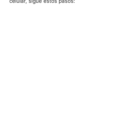
celular, sigue⁢ estos⁤ pasos: