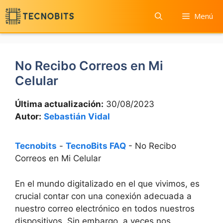
Saltar
Menú
al
contenido
No Recibo Correos en Mi
Celular
Última actualización:
30/08/2023
Autor:
Sebastián Vidal
Tecnobits
-
TecnoBits FAQ
-
No Recibo
Correos en Mi Celular
En el⁣ mundo digitalizado‌ en el ‌que ⁣vivimos, es
‍crucial contar con una‌ conexión adecuada a
nuestro correo electrónico en todos nuestros
dispositivos. Sin embargo,⁢ a veces nos‌