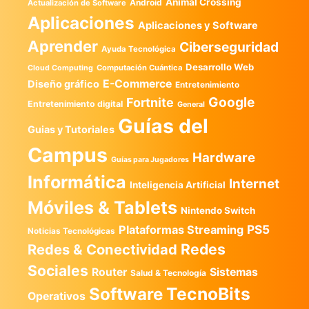
Animal Crossing
Android
Actualización de Software
Aplicaciones
Aplicaciones y Software
Aprender
Ciberseguridad
Ayuda Tecnológica
Desarrollo Web
Computación Cuántica
Cloud Computing
E-Commerce
Diseño gráfico
Entretenimiento
Google
Fortnite
Entretenimiento digital
General
Guías del
Guias y Tutoriales
Campus
Hardware
Guías para Jugadores
Informática
Internet
Inteligencia Artificial
Móviles & Tablets
Nintendo Switch
PS5
Plataformas Streaming
Noticias Tecnológicas
Redes
Redes & Conectividad
Sociales
Router
Sistemas
Salud & Tecnología
TecnoBits
Software
Operativos