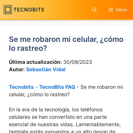
Saltar
Menú
al
contenido
Se me robaron mi celular, ¿cómo
lo rastreo?
Última actualización:
30/08/2023
Autor:
Sebastián Vidal
Tecnobits
-
TecnoBits FAQ
-
Se me robaron mi
celular, ¿cómo lo rastreo?
En​ la era de la tecnología,​ los teléfonos
celulares se han convertido en una parte
esencial de nuestras vidas.​ Lamentablemente,​
también están expuestos a un alto⁤ riesgo de ​