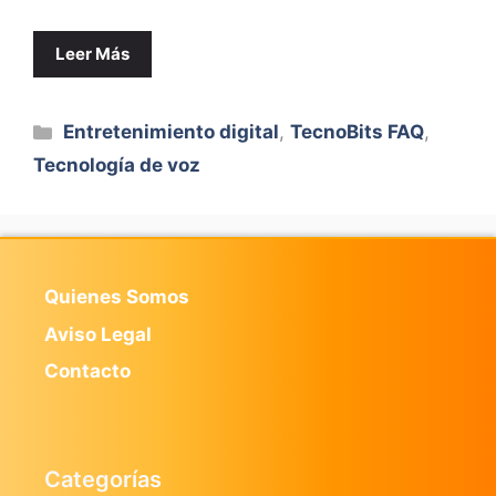
Leer Más
Categorías
Entretenimiento digital
,
TecnoBits FAQ
,
Tecnología de voz
Quienes Somos
Aviso Legal
Contacto
Categorías