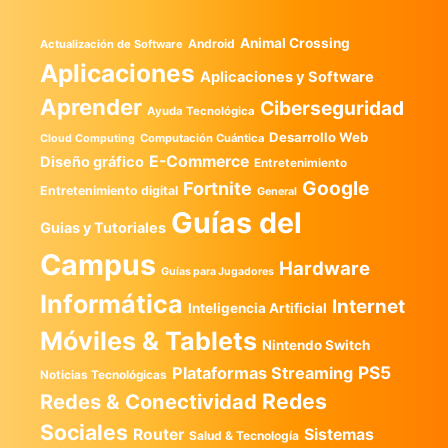
Animal Crossing
Android
Actualización de Software
Aplicaciones
Aplicaciones y Software
Aprender
Ciberseguridad
Ayuda Tecnológica
Desarrollo Web
Computación Cuántica
Cloud Computing
E-Commerce
Diseño gráfico
Entretenimiento
Google
Fortnite
Entretenimiento digital
General
Guías del
Guias y Tutoriales
Campus
Hardware
Guías para Jugadores
Informática
Internet
Inteligencia Artificial
Móviles & Tablets
Nintendo Switch
PS5
Plataformas Streaming
Noticias Tecnológicas
Redes
Redes & Conectividad
Sociales
Router
Sistemas
Salud & Tecnología