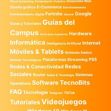
Desarrollo Web
Computación Cuántica
Cloud Computing
E-Commerce
Diseño gráfico
Entretenimiento
Google
Fortnite
Entretenimiento digital
General
Guías del
Guias y Tutoriales
Campus
Hardware
Guías para Jugadores
Informática
Internet
Inteligencia Artificial
Móviles & Tablets
Nintendo Switch
PS5
Plataformas Streaming
Noticias Tecnológicas
Redes
Redes & Conectividad
Sociales
Router
Sistemas
Salud & Tecnología
TecnoBits
Software
Operativos
FAQ
Tecnología
TikTok
Telegram
Videojuegos
Tutoriales