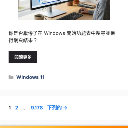
你是否厭倦了在 Windows 開始功能表中搜尋並獲
得網頁結果？
閱讀更多
類
Windows 11
別
頁
頁
頁
1
2
…
9.178
下列的
→