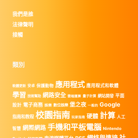
我們是誰
法律聲明
接觸
類別
應用程式
應用程式和軟體
保護動物
安卓
軟體更新
學習
網路安全
平面
網站開發
技術幫助
量子計算
雲端運算
Google
堡之夜
電子商務
設計
數位娛樂
娛樂
一般的
校園指南
計算
硬體
指南和教程
人工
玩家指南
手機和平板電腦
網際網路
智慧
Nintendo
社