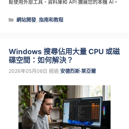
鬆使用外部工具、資料庫和 API 擴展您的本機 AI。
類
網站開發
,
指南和教程
別
Windows 搜尋佔用大量 CPU 或磁
碟空間：如何解決？
2026年05月08日
經過
安德烈斯·萊亞爾