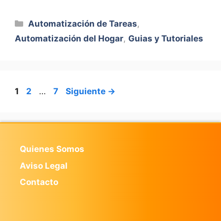
Categorías
Automatización de Tareas
,
Automatización del Hogar
,
Guias y Tutoriales
Página
Página
Página
1
2
…
7
Siguiente
→
Quienes Somos
Aviso Legal
Contacto